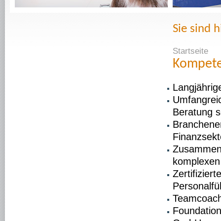
Sie sind h
Startseite
Kompet
Langjährig
Umfangreic
Beratung s
Branchener
Finanzsekt
Zusammenar
komplexen
Zertifizie
Personalfü
Teamcoach
Foundation