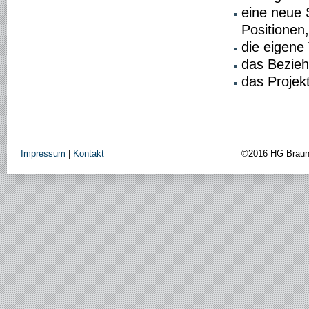
eine neue 
Positionen
die eigene
das Bezie
das Projek
Impressum
|
Kontakt
©2016 HG Brau